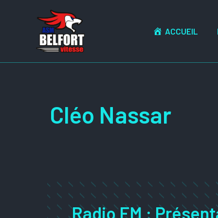
Aller
au
ACCUEIL
contenu
Cléo Nassar
Radio FM : Présent